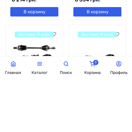
В корзину
В корзину
Доставка 14 дней
Доставка 14 дней
0
Главная
Каталог
Поиск
Корзина
Профиль
Приводной вал
Приводной вал
задний левый/
задний левый/
правый HONDA TRX
правый HONDA TRX
650 RINCON 03-05,
650 RINCON 03-05,
TRX 680 RINCON 06-
TRX 680 RINCON 06-
18 AB8 EXTREME
18 ALL BALLS OEM-
+20% ALL BALLS
HO-8-301