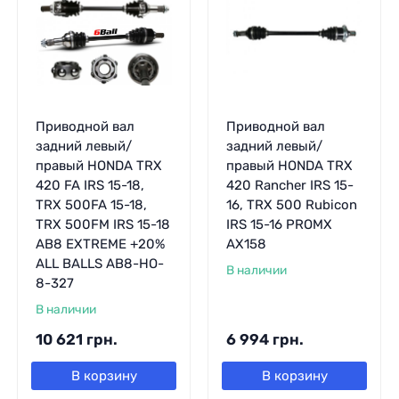
Приводной вал
Приводной вал
задний левый/
задний левый/
правый HONDA TRX
правый HONDA TRX
420 FA IRS 15-18,
420 Rancher IRS 15-
TRX 500FA 15-18,
16, TRX 500 Rubicon
TRX 500FM IRS 15-18
IRS 15-16 PROMX
AB8 EXTREME +20%
AX158
ALL BALLS AB8-HO-
В наличии
8-327
В наличии
10 621
грн.
6 994
грн.
В корзину
В корзину