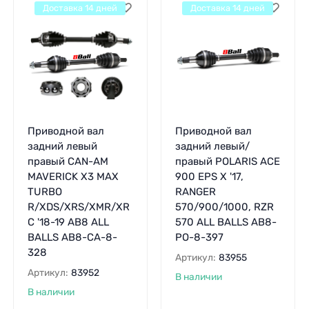
Доставка 14 дней
Доставка 14 дней
Приводной вал
Приводной вал
задний левый
задний левый/
правый CAN-AM
правый POLARIS ACE
MAVERICK X3 MAX
900 EPS X '17,
TURBO
RANGER
R/XDS/XRS/XMR/XR
570/900/1000, RZR
C '18-19 AB8 ALL
570 ALL BALLS AB8-
BALLS AB8-CA-8-
PO-8-397
328
Артикул:
83955
Артикул:
83952
В наличии
В наличии