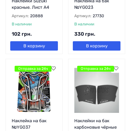
Наклейки Suzuki
Наклейка на бак
красные. Лист А4
№YG023
Артикул:
20888
Артикул:
27730
В наличии
В наличии
102
грн.
330
грн.
В корзину
В корзину
Отправка за 24ч
Отправка за 24ч
Наклейка на бак
Наклейки на бак
№YG037
карбоновые чёрные