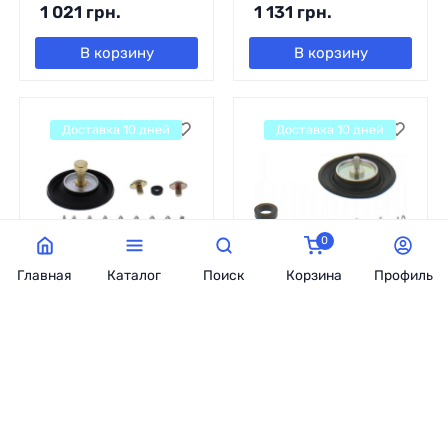
1 021
грн.
1 131
грн.
В корзину
В корзину
Доставка 10 дней
Доставка 10 дней
0
Главная
Каталог
Поиск
Корзина
Профиль
Ремкомплект
Ремкомплект
воздушного клапана
воздушного клапана
KAWASAKI KLX 300R
KAWASAKI KVF 650
97-07, VN 1500 E 98-
BRUTE FORCE '05-13,
04, VN 1500G 99-01,
KVF 650/700
VN 1500D 96-97 ALL
PRAIRIE '02-06, KFX
BALLS 46-4011
700 V FORCE '04-11