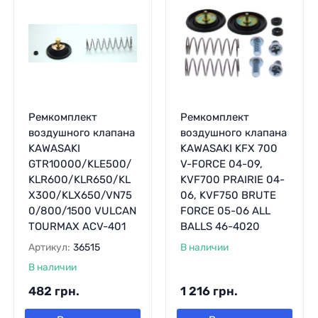
Ремкомплект
Ремкомплект
воздушного клапана
воздушного клапана
KAWASAKI
KAWASAKI KFX 700
GTR10000/KLE500/
V-FORCE 04-09,
KLR600/KLR650/KL
KVF700 PRAIRIE 04-
X300/KLX650/VN75
06, KVF750 BRUTE
0/800/1500 VULCAN
FORCE 05-06 ALL
TOURMAX ACV-401
BALLS 46-4020
Артикул:
36515
В наличии
В наличии
482
грн.
1 216
грн.