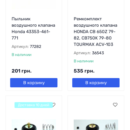
Пыльник
Ремкомплект
воздушного клапана
воздушного клапана
Honda 43353-461-
HONDA CB 650Z 79-
771
82, CB750K 79-80
TOURMAX ACV-103
Артикул:
77282
Артикул:
36543
В наличии
В наличии
201
грн.
535
грн.
В корзину
В корзину
Доставка 10 дней