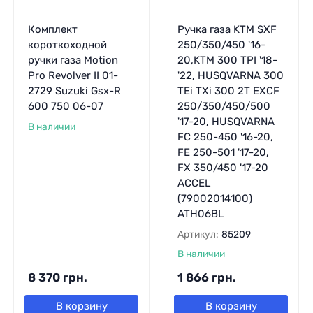
Комплект
Ручка газа KTM SXF
короткоходной
250/350/450 '16-
ручки газа Motion
20,KTM 300 TPI '18-
Pro Revolver II 01-
'22, HUSQVARNA 300
2729 Suzuki Gsx-R
TEi TXi 300 2T EXCF
600 750 06-07
250/350/450/500
'17-20, HUSQVARNA
В наличии
FC 250-450 '16-20,
FE 250-501 '17-20,
FX 350/450 '17-20
ACCEL
(79002014100)
ATH06BL
Артикул:
85209
В наличии
8 370
грн.
1 866
грн.
В корзину
В корзину