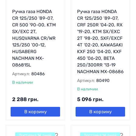
Ручка газа HONDA
Ручка газа HONDA
CR 125/250 '89-07,
CR 125/250 '89-07,
CR 500 '90-00, KTM
CRF 250R '04-20, RX
SX/EXC 2T,
'19-20, KTM SX/EXC
HUSQVARNA CR/WR
2T '98-20, SXF/EXCF
125/250 '00-12,
4T '02-20, KAWASAKI
HUSABERG
KXF 250 '04-20, KXF
NACHMAN MX-
450 '06-20, BETA
08681SL
250/300RR '13-19
NACHMAN MX-08686
Артикул:
80486
Артикул:
80490
В наличии
В наличии
2 288
грн.
5 096
грн.
В корзину
В корзину
Доставка 14 дней
Доставка 14 дней