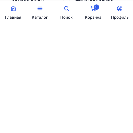
BEWHCBRBU
0
В наличии
В наличии
Главная
Каталог
Поиск
Корзина
Профиль
1 267
грн.
548
грн.
В корзину
В корзину
Грузы руля BIKE IT
Грузы руля SUZUKI
BEWSL13BLK
GSXR750 BIKE IT
BEWSGSXRR
В наличии