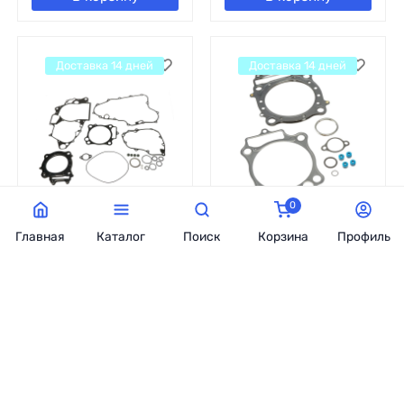
Доставка 14 дней
Доставка 14 дней
0
Комплект прокладок
Комплект прокладок
Главная
Каталог
Поиск
Корзина
Профиль
HONDA CRF250R '10-
TOP-END HONDA CRF
'17 ARTEIN GASKETS
450R '02-08 VERTEX
S0000HN0S0833
860VG810001
Артикул:
87663
Артикул:
87628
В наличии
В наличии
3 887
грн.
4 290
грн.