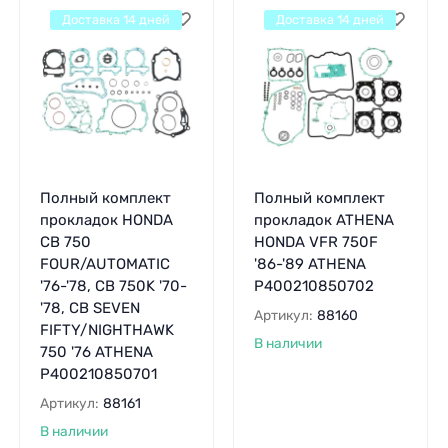
Доставка 14 дней
Доставка 14 дней
Полный комплект
Полный комплект
прокладок HONDA
прокладок ATHENA
CB 750
HONDA VFR 750F
FOUR/AUTOMATIC
'86-'89 ATHENA
'76-'78, CB 750K '70-
P400210850702
'78, CB SEVEN
Артикул:
88160
FIFTY/NIGHTHAWK
В наличии
750 '76 ATHENA
P400210850701
Артикул:
88161
В наличии