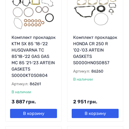
Комплект прокладок
Комплект прокладок
KTM SX 85 '18-'22
HONDA CR 250 R
HUSQVARNA TC
'02-'03 ARTEIN
85'18-'22 GAS GAS
GASKETS
MC 85 '21-'23 ARTEIN
S0000HN0S0857
GASKETS
Артикул:
86260
S0000KT0S0804
В наличии
Артикул:
86261
В наличии
3 887
грн.
2 951
грн.
В корзину
В корзину