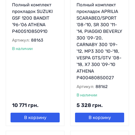
Полный комплект
Полный комплект
прокладок SUZUKI
прокладок APRILIA
GSF 1200 BANDIT
SCARABEO/SPORT
'96-'06 ATHENA
'08-'10, SR 300 '11-
P400510850910
'14, PIAGGIO BEVERLY
300 '09-'20,
Артикул:
88163
CARNABY 300 '09-
В наличии
'12, MP3 300 '10-'18,
VESPA GTS/GTV '08-
'18, X7 300 '09-'10
ATHENA
P400480850027
Артикул:
88162
В наличии
10 771
грн.
5 328
грн.
В корзину
В корзину