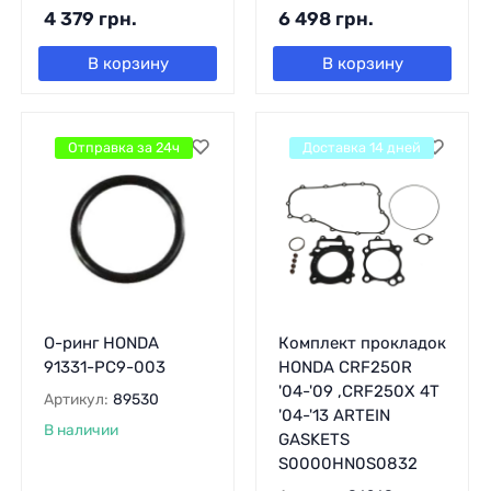
4 379
грн.
6 498
грн.
В корзину
В корзину
Отправка за 24ч
Доставка 14 дней
О-ринг HONDA
Комплект прокладок
91331-PC9-003
HONDA CRF250R
'04-'09 ,CRF250X 4T
Артикул:
89530
'04-'13 ARTEIN
В наличии
GASKETS
S0000HN0S0832