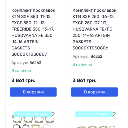
Комплект прокладок
Комплект прокладок
KTM SXF 350 '11-'12,
KTM SXF 250 '06-'12,
EXCF 350 '12-'13,
EXCF 250 '07-'13,
FREERIDE 350 '13-'17,
HUSQVARNA FE/FC
HUSQVARNA FE 350
250 '14-'16 ARTEIN
'14-16 ARTEIN
GASKETS
GASKETS
S0000KT0S0806
S0000KT0S0807
Артикул:
86262
Артикул:
86263
В наличии
В наличии
3 861
грн.
3 861
грн.
В корзину
В корзину
Доставка 14 дней
Доставка 14 дней