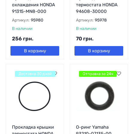
охлаждения HONDA
термостата HONDA
91315-MN8-000
94608-30000
Артикул:
95980
Артикул:
95978
В наличии
В наличии
256
грн.
70
грн.
В корзину
В корзину
Доставка 30 дней
Отправка за 24ч
Прокладка крышки
О-ринг Yamaha
термостата HONDA
93210-07135-00